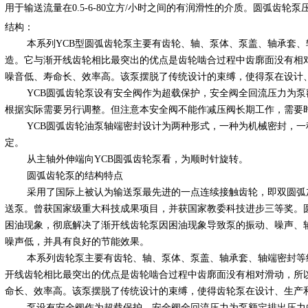
用于输送流量在0.5-6-80立方/小时之间的有润滑性的介质。圆弧齿轮泵压力在
结构：
本系列YCB型圆弧齿轮泵主要有齿轮、轴、泵体、泵盖、轴承套、
造。它与渐开线齿轮相比最突出的优点是齿轮啮合过程中齿廓面没有相
噪音低、寿命长、效率高。该泵摆脱了传统设计的束缚，使得泵在设计
YCB圆弧齿轮泵设有安全阀作为超载保护，安全阀全回流压力为泵额
根据实际需要另行调整。但注意本安全阀不能作减压阀长期工作，需要
YCB圆弧齿轮油泵轴端密封设计为两种形式，一种为机械密封，一
定。
从主轴外伸端向YCB圆弧齿轮泵看，为顺时针旋转。
圆弧齿轮泵的结构特点
采用了国际上被认为输送泵最先进的一点连续接触齿轮，即双圆弧加
送泵。曾获国家级重大科技成果项目，并获国家教委科技进步三等奖。
困油现象，彻底解决了渐开线齿轮泵因困油现象导致泵的振动、噪声、
噪声低，并具有良好的节能效果。
本系列齿轮泵主要有齿轮、轴、泵体、泵盖、轴承套、轴端密封等组
开线齿轮相比最突出的优点是齿轮啮合过程中齿廓面没有相对滑动，所
命长、效率高。该泵摆脱了传统设计的束缚，使得齿轮泵在设计、生产
泵设有安全阀作为超载保护，安全阀全回流压力为泵额定排出压力的1