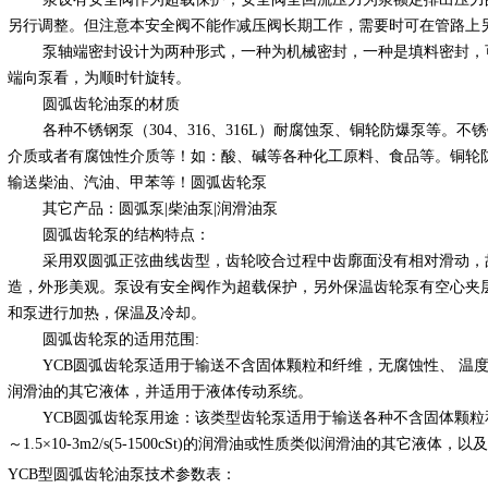
另行调整。但注意本安全阀不能作减压阀长期工作，需要时可在管路上
泵轴端密封设计为两种形式，一种为机械密封，一种是填料密封，可
端向泵看，为顺时针旋转。
圆弧齿轮油泵的材质
各种不锈钢泵（304、316、316L）耐腐蚀泵、铜轮防爆泵等。不
介质或者有腐蚀性介质等！如：酸、碱等各种化工原料、食品等。铜轮
输送柴油、汽油、甲苯等！圆弧齿轮泵
其它产品：圆弧泵|柴油泵|润滑油泵
圆弧齿轮泵的结构特点：
采用双圆弧正弦曲线齿型，齿轮咬合过程中齿廓面没有相对滑动，故
造，外形美观。泵设有安全阀作为超载保护，另外保温齿轮泵有空心夹
和泵进行加热，保温及冷却。
圆弧齿轮泵的适用范围:
YCB圆弧齿轮泵适用于输送不含固体颗粒和纤维，无腐蚀性、 温度不高于1
润滑油的其它液体，并适用于液体传动系统。
YCB圆弧齿轮泵用途：该类型齿轮泵适用于输送各种不含固体颗粒和纤维
～1.5×10-3m2/s(5-1500cSt)的润滑油或性质类似润滑油的其它液体
YCB型圆弧齿轮油泵技术参数表：