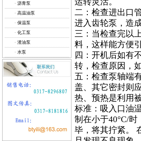
运转灵活。
·
沥青泵
二：检查进出口
·
高温油泵
进入齿轮泵，造
·
保温泵
三：当检查完以
·
化工泵
料，这样能方便
·
渣油泵
·
水泵
四：开机后如有
转，检查原因，
五：检查泵轴端
盖、其它密封则应
热、预热是利用被
标准：吸入口油温
制在小于40°C
毕，将其拧紧。 
旦发现不良现象，