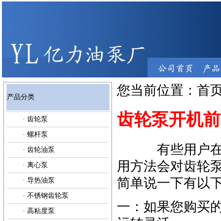
您当前位置：
首
产品分类
齿轮泵开机前
·
齿轮泵
·
螺杆泵
有些用户在
·
齿轮油泵
用方法会对齿轮
·
离心泵
简单说一下有以
·
导热油泵
·
不锈钢齿轮泵
一：如果您购买
·
高粘度泵